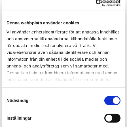
Går igenom din behandling samt fotograferar
Denna webbplats använder cookies
03
Vi använder enhetsidentifierare för att anpassa innehållet
och annonserna till användarna, tillhandahålla funktioner
för sociala medier och analysera vår trafik. Vi
BEHANDLING
vidarebefordrar även sådana identifierare och annan
Området rengörs, markeras och injiceras. Själva
information från din enhet till de sociala medier och
proceduren är snabb, med minimalt obehag.
annons- och analysföretag som vi samarbetar med.
Dessa kan i sin tur kombinera informationen med annan
information som du har tillhandahållit eller som de har
samlat in när du har använt deras tjänster.
04
Samtyckesval
Nödvändig
EFTERVÅRD
Inställningar
Undvik träning, solarium, bastu, alkohol första 24