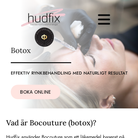
Botox
EFFEKTIV RYNKBEHANDLING MED NATURLIGT RESULTAT
BOKA ONLINE
Vad är Bocouture (botox)?
Hudfix använder Bocouture som ett läkemedel baserat på