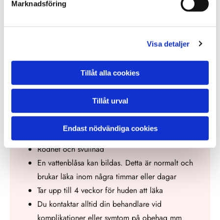
Marknadsföring
högt solskydd
Undvik skav, använd löst sittande kläder
skydda området med tejp eller förband vid behov
Visa detaljer
för att undvika skav och irritation.
Tillåt alla cookies
02
Tillåt urval
Endast nödvändiga cookies
KOMPLIKATIONER
Rödhet och svullnad
En vattenblåsa kan bildas. Detta är normalt och
brukar läka inom några timmar eller dagar
Tar upp till 4 veckor för huden att läka
Du kontaktar alltid din behandlare vid
komplikationer eller symtom på obehag mm