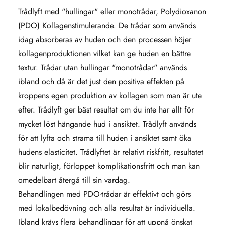
Trådlyft med "hullingar" eller monotrådar, Polydioxanon
(PDO) Kollagenstimulerande. De trådar som används
idag absorberas av huden och den processen höjer
kollagenproduktionen vilket kan ge huden en bättre
textur. Trådar utan hullingar "monotrådar" används
ibland och då är det just den positiva effekten på
kroppens egen produktion av kollagen som man är ute
efter. Trådlyft ger bäst resultat om du inte har allt för
mycket löst hängande hud i ansiktet. Trådlyft används
för att lyfta och strama till huden i ansiktet samt öka
hudens elasticitet. Trådlyftet är relativt riskfritt, resultatet
blir naturligt, förloppet komplikationsfritt och man kan
omedelbart återgå till sin vardag.
Behandlingen med PDO-trådar är effektivt och görs
med lokalbedövning och alla resultat är individuella.
Ibland krävs flera behandlingar för att uppnå önskat