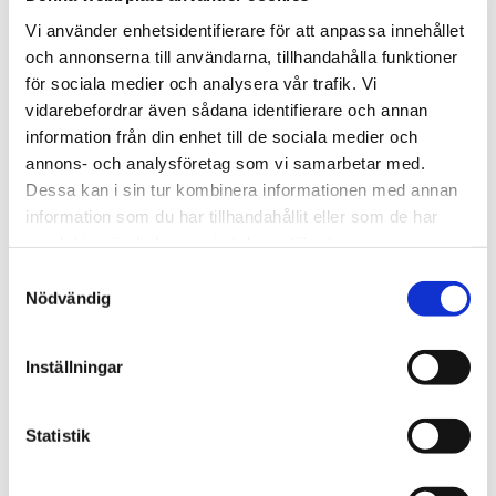
Vi använder enhetsidentifierare för att anpassa innehållet
och annonserna till användarna, tillhandahålla funktioner
för sociala medier och analysera vår trafik. Vi
vidarebefordrar även sådana identifierare och annan
information från din enhet till de sociala medier och
annons- och analysföretag som vi samarbetar med.
Dessa kan i sin tur kombinera informationen med annan
information som du har tillhandahållit eller som de har
01
samlat in när du har använt deras tjänster.
Samtyckesval
Nödvändig
EFTERVÅRD
Låt sårskorpan falla av av sig själv för att undvika
Inställningar
infektioner och ärrbildning
Området bör hållas torrt och rent
Statistik
Ej bastbad
Ej direkt solljus under 4 veckor, alltid använda